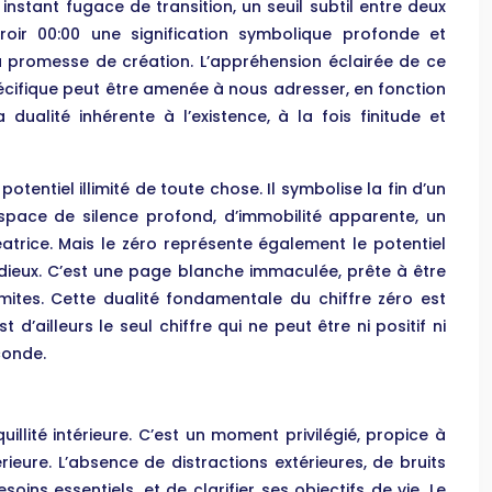
nstant fugace de transition, un seuil subtil entre deux
iroir 00:00 une signification symbolique profonde et
 la promesse de création. L’appréhension éclairée de ce
écifique peut être amenée à nous adresser, en fonction
ualité inhérente à l’existence, à la fois finitude et
otentiel illimité de toute chose. Il symbolise la fin d’un
espace de silence profond, d’immobilité apparente, un
rice. Mais le zéro représente également le potentiel
adieux. C’est une page blanche immaculée, prête à être
mites. Cette dualité fondamentale du chiffre zéro est
 d’ailleurs le seul chiffre qui ne peut être ni positif ni
conde.
illité intérieure. C’est un moment privilégié, propice à
rieure. L’absence de distractions extérieures, de bruits
oins essentiels, et de clarifier ses objectifs de vie. Le