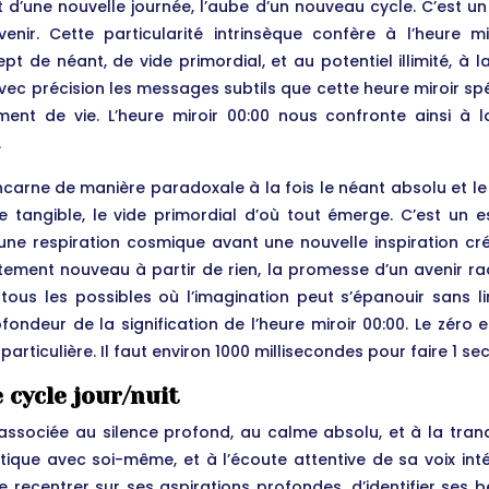
d’une nouvelle journée, l’aube d’un nouveau cycle. C’est un i
venir. Cette particularité intrinsèque confère à l’heure m
ept de néant, de vide primordial, et au potentiel illimité, à
vec précision les messages subtils que cette heure miroir sp
nt de vie. L’heure miroir 00:00 nous confronte ainsi à la d
.
ncarne de manière paradoxale à la fois le néant absolu et le p
re tangible, le vide primordial d’où tout émerge. C’est un 
 respiration cosmique avant une nouvelle inspiration créat
lètement nouveau à partir de rien, la promesse d’un avenir r
ous les possibles où l’imagination peut s’épanouir sans li
ondeur de la signification de l’heure miroir 00:00. Le zéro est
articulière. Il faut environ 1000 millisecondes pour faire 1 se
 cycle jour/nuit
 associée au silence profond, au calme absolu, et à la tranqu
tique avec soi-même, et à l’écoute attentive de sa voix inté
recentrer sur ses aspirations profondes, d’identifier ses bes