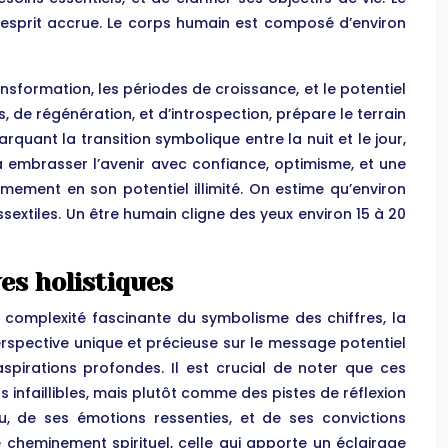
 d’esprit accrue. Le corps humain est composé d’environ
ansformation, les périodes de croissance, et le potentiel
 de régénération, et d’introspection, prépare le terrain
arquant la transition symbolique entre la nuit et le jour,
 à embrasser l’avenir avec confiance, optimisme, et une
ermement en son potentiel illimité. On estime qu’environ
sextiles. Un être humain cligne des yeux environ 15 à 20
es holistiques
 la complexité fascinante du symbolisme des chiffres, la
erspective unique et précieuse sur le message potentiel
pirations profondes. Il est crucial de noter que ces
infaillibles, mais plutôt comme des pistes de réflexion
cu, de ses émotions ressenties, et de ses convictions
e cheminement spirituel, celle qui apporte un éclairage