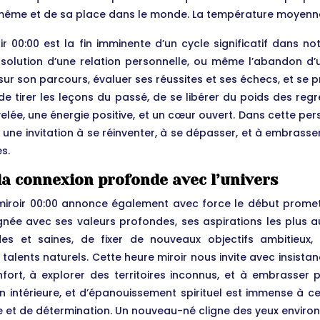
me et de sa place dans le monde. La température moyenne de
ir 00:00 est la fin imminente d’un cycle significatif dans n
dissolution d’une relation personnelle, ou même l’abandon d
nt sur son parcours, évaluer ses réussites et ses échecs, et s
e tirer les leçons du passé, de se libérer du poids des regr
lée, une énergie positive, et un cœur ouvert. Dans cette pers
, une invitation à se réinventer, à se dépasser, et à embrasse
s.
 la connexion profonde avec l’univers
re miroir 00:00 annonce également avec force le début prome
 alignée avec ses valeurs profondes, ses aspirations les plus 
es et saines, de fixer de nouveaux objectifs ambitieux, 
ents naturels. Cette heure miroir nous invite avec insistanc
fort, à explorer des territoires inconnus, et à embrasser p
 intérieure, et d’épanouissement spirituel est immense à ce
ce et de détermination. Un nouveau-né cligne des yeux environ 