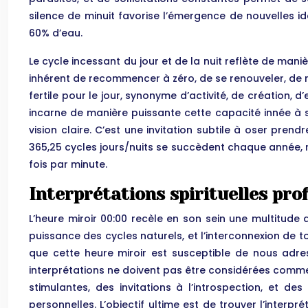
silence de minuit favorise l’émergence de nouvelles id
60% d’eau.
Le cycle incessant du jour et de la nuit reflète de mani
inhérent de recommencer à zéro, de se renouveler, de re
fertile pour le jour, synonyme d’activité, de création, d
incarne de manière puissante cette capacité innée à se
vision claire. C’est une invitation subtile à oser pren
365,25 cycles jours/nuits se succèdent chaque année, re
fois par minute.
Interprétations spirituelles pro
L’heure miroir 00:00 recèle en son sein une multitude d
puissance des cycles naturels, et l’interconnexion de 
que cette heure miroir est susceptible de nous adre
interprétations ne doivent pas être considérées comme 
stimulantes, des invitations à l’introspection, et d
personnelles. L’objectif ultime est de trouver l’inter