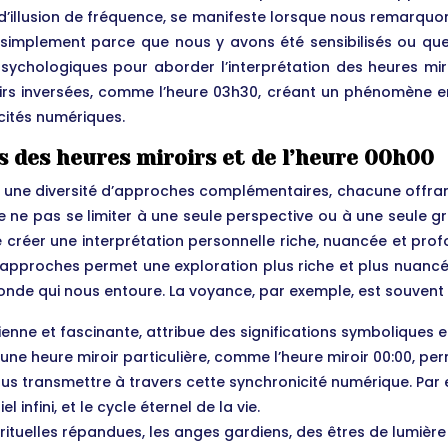
d’illusion de fréquence, se manifeste lorsque nous remarq
simplement parce que nous y avons été sensibilisés ou que
chologiques pour aborder l’interprétation des heures miroi
roirs inversées, comme l’heure 03h30, créant un phénomène e
cités numériques.
s des heures miroirs et de l’heure 00h00
sur une diversité d’approches complémentaires, chacune offran
e ne pas se limiter à une seule perspective ou à une seule gr
 de créer une interprétation personnelle riche, nuancée et 
 approches permet une exploration plus riche et plus nuanc
nde qui nous entoure. La voyance, par exemple, est souvent so
enne et fascinante, attribue des significations symboliques e
ne heure miroir particulière, comme l’heure miroir 00:00, per
us transmettre à travers cette synchronicité numérique. Par e
l infini, et le cycle éternel de la vie.
ituelles répandues, les anges gardiens, des êtres de lumière 