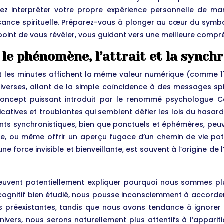
iez interpréter votre propre expérience personnelle de man
sance spirituelle. Préparez-vous à plonger au cœur du symbol
 le point de vous révéler, vous guidant vers une meilleure c
le phénomène, l’attrait et la synchr
t les minutes affichent la même valeur numérique (comme 11:11
 diverses, allant de la simple coïncidence à des messages s
concept puissant introduit par le renommé psychologue Carl
catives et troublantes qui semblent défier les lois du hasar
nts synchronistiques, bien que ponctuels et éphémères, peu
te, ou même offrir un aperçu fugace d’un chemin de vie pot
e force invisible et bienveillante, est souvent à l’origine de 
peuvent potentiellement expliquer pourquoi nous sommes plu
is cognitif bien étudié, nous pousse inconsciemment à accor
préexistantes, tandis que nous avons tendance à ignorer ou 
ivers, nous serons naturellement plus attentifs à l’appari