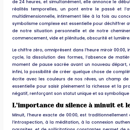
de 24 heures, et simultanément, elle annonce le début 
réalités temporelles, un pont entre le passé et l’a
multidimensionnelle, intimement liée à la fois au conc
symbolisme complexe est essentielle pour déchiffrer a
de notre situation personnelle et de notre chemineme
commencement, vide et plénitude, obscurité et lumière
Le chiffre zéro, omniprésent dans l’heure miroir 00:00, i
cycle, la dissolution des formes, l’absence de matiè
moment de pause sacrée avant un nouveau départ, une
infini, la possibilité de créer quelque chose de comp
écrite avec les couleurs de nos rêves, un champ de t
essentielle pour saisir pleinement la richesse et la prof
négatif, renforçant son statut unique et sa symbolique p
L’importance du silence à minuit et le
Minuit, l’heure exacte de 00:00, est traditionnellement
l’introspection, à la méditation, à la connexion authen
parasites, et de sollicitations constantes permet de se 