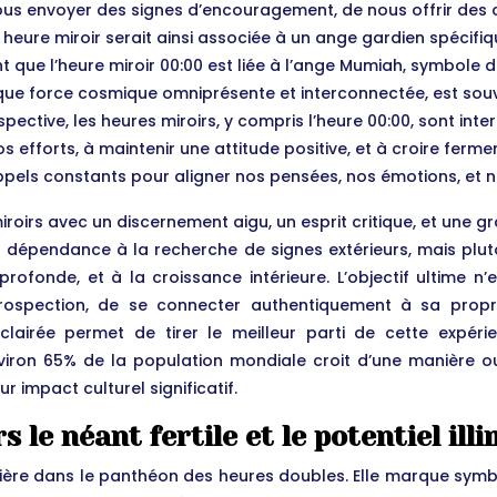
s envoyer des signes d’encouragement, de nous offrir des co
 heure miroir serait ainsi associée à un ange gardien spécifi
t que l’heure miroir 00:00 est liée à l’ange Mumiah, symbole 
 tant que force cosmique omniprésente et interconnectée, est 
spective, les heures miroirs, y compris l’heure 00:00, sont 
s efforts, à maintenir une attitude positive, et à croire ferm
appels constants pour aligner nos pensées, nos émotions, et n
miroirs avec un discernement aigu, un esprit critique, et une
 la dépendance à la recherche de signes extérieurs, mais plu
on profonde, et à la croissance intérieure. L’objectif ultime
ntrospection, de se connecter authentiquement à sa propr
lairée permet de tirer le meilleur parti de cette expérie
viron 65% de la population mondiale croit d’une manière ou 
ur impact culturel significatif.
 le néant fertile et le potentiel illi
lière dans le panthéon des heures doubles. Elle marque symbol