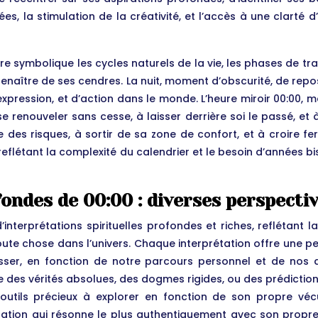
ées, la stimulation de la créativité, et l’accès à une clarté
ère symbolique les cycles naturels de la vie, les phases de tr
naître de ses cendres. La nuit, moment d’obscurité, de repos,
’expression, et d’action dans le monde. L’heure miroir 00:00, m
 renouveler sans cesse, à laisser derrière soi le passé, et
dre des risques, à sortir de sa zone de confort, et à croire f
flétant la complexité du calendrier et le besoin d’années bis
fondes de 00:00 : diverses perspectiv
’interprétations spirituelles profondes et riches, reflétant
toute chose dans l’univers. Chaque interprétation offre une p
sser, en fonction de notre parcours personnel et de nos as
des vérités absolues, des dogmes rigides, ou des prédictions 
es outils précieux à explorer en fonction de son propre vé
prétation qui résonne le plus authentiquement avec son propr