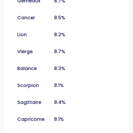
Gémeaux
8.7%
Cancer
8.5%
Lion
8.2%
Vierge
8.7%
Balance
8.3%
Scorpion
8.1%
Sagittaire
8.4%
Capricorne
8.1%