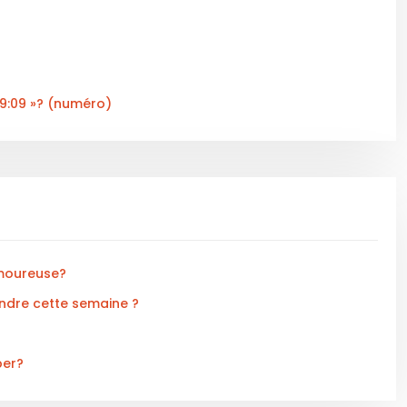
09:09 »? (numéro)
amoureuse?
endre cette semaine ?
per?