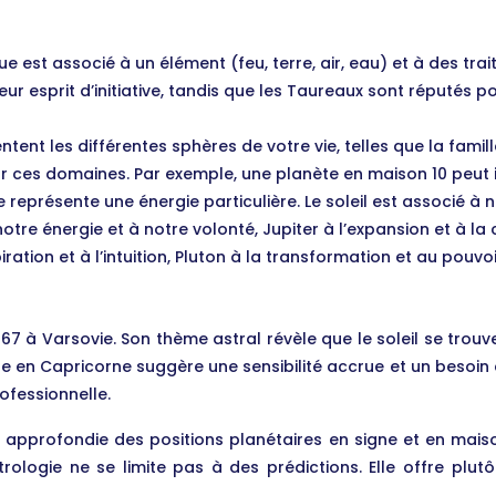
est associé à un élément (feu, terre, air, eau) et à des trait
r esprit d’initiative, tandis que les Taureaux sont réputés po
ent les différentes sphères de votre vie, telles que la famille, 
r ces domaines. Par exemple, une planète en maison 10 peut in
représente une énergie particulière. Le soleil est associé à 
otre énergie et à notre volonté, Jupiter à l’expansion et à la 
piration et à l’intuition, Pluton à la transformation et au pouvoi
7 à Varsovie. Son thème astral révèle que le soleil se trouve
 en Capricorne suggère une sensibilité accrue et un besoin de
ofessionnelle.
e approfondie des positions planétaires en signe et en maiso
strologie ne se limite pas à des prédictions. Elle offre plu