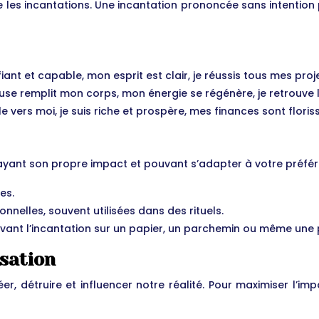
me les incantations. Une incantation prononcée sans intention 
fiant et capable, mon esprit est clair, je réussis tous mes proje
use remplit mon corps, mon énergie se régénère, je retrouve la 
 vers moi, je suis riche et prospère, mes finances sont floris
 ayant son propre impact et pouvant s’adapter à votre préfére
es.
nnelles, souvent utilisées dans des rituels.
 écrivant l’incantation sur un papier, un parchemin ou même une 
isation
r, détruire et influencer notre réalité. Pour maximiser l’imp