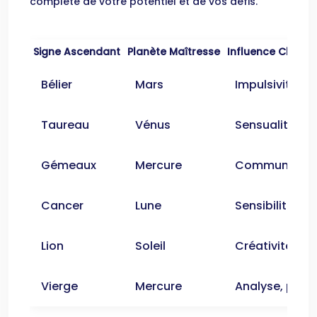
complète de votre potentiel et de vos défis.
Signe Ascendant
Planète Maîtresse
Influence Clé
Bélier
Mars
Impulsivité, é
Taureau
Vénus
Sensualité, st
Gémeaux
Mercure
Communication
Cancer
Lune
Sensibilité, pr
Lion
Soleil
Créativité, le
Vierge
Mercure
Analyse, perfe