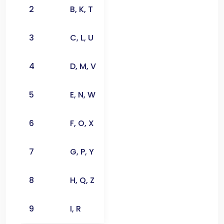
2
B, K, T
3
C, L, U
4
D, M, V
5
E, N, W
6
F, O, X
7
G, P, Y
8
H, Q, Z
9
I, R