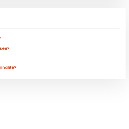
?
isée?
nnalité?