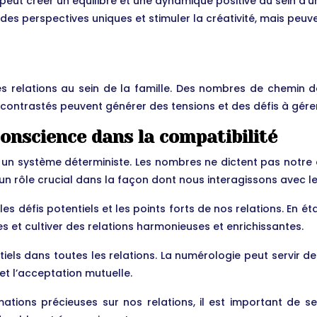
ut créer un équilibre et une dynamique positive au sein d’u
s perspectives uniques et stimuler la créativité, mais peuven
es relations au sein de la famille. Des nombres de chemin d
contrastés peuvent générer des tensions et des défis à gérer
 conscience dans la compatibilité
s un système déterministe. Les nombres ne dictent pas notre
nt un rôle crucial dans la façon dont nous interagissons avec 
les défis potentiels et les points forts de nos relations. En
 et cultiver des relations harmonieuses et enrichissantes.
tiels dans toutes les relations. La numérologie peut servir
t l’acceptation mutuelle.
ations précieuses sur nos relations, il est important de se