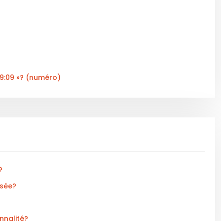
09:09 »? (numéro)
?
isée?
nnalité?